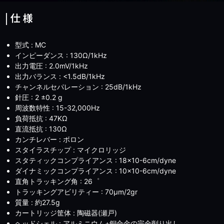
| 仕 様
型式 : MC
インピーダンス : 130Ω/1kHz
出力電圧 : 2.0mV/1kHz
出力バランス : <1.5dB/1kHz
チャンネルセパレーション : 25dB/1kHz
針圧 : 2 ±0.2 g
周波数特性 : 15-32,000Hz
負荷抵抗 : 47KΩ
直流抵抗 : 130Ω
カンチレバー : ボロン
スタイラスチップ : マイクロリッジ
スタティックコンプライアンス : 18×10-6cm/dyne
ダイナミックコンプライアンス : 10×10-6cm/dyne
直角トラッキング角 : 26゜
トラッキングアビリティー : 70μm/2gr
質量 : 約27.5g
カートリッジ筐体 : 陶磁器(瀬戸)
ヘッドシェル : アルミニウム+銅合金の完全削り出し